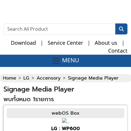
Download
|
Service Center
|
About us
|
Contact
MENU
Fake Watches
Home
LG
Accensory
Signage Media Player
Signage Media Player
พบทั้งหมด 1รายการ
webOS Box
LG : WP600