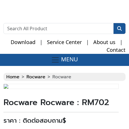
Download
|
Service Center
|
About us
|
Contact
MENU
Fake Watches
Home
Rocware
Rocware
Rocware Rocware : RM702
ราคา : ติดต่อสอบถาม$