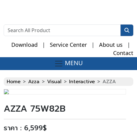
Download
|
Service Center
|
About us
|
Contact
MENU
Fake Watches
Home
Azza
Visual
Interactive
AZZA
AZZA 75W82B
ราคา : 6,599$