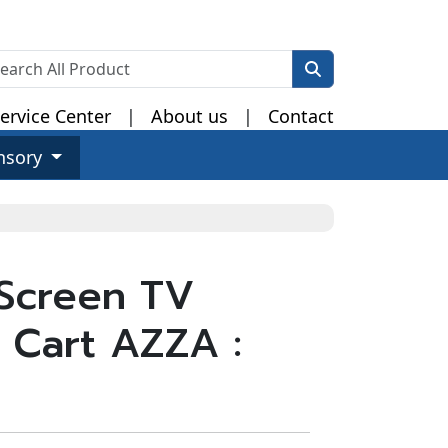
ervice Center
|
About us
|
Contact
nsory
Screen TV
 Cart AZZA :