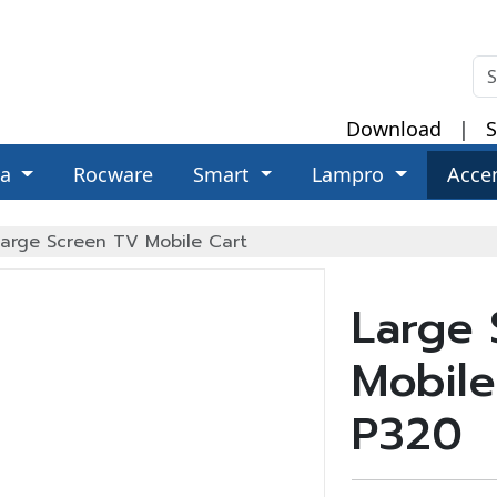
Download
|
S
za
Rocware
Smart
Lampro
Acce
arge Screen TV Mobile Cart
Large 
Mobile
P320