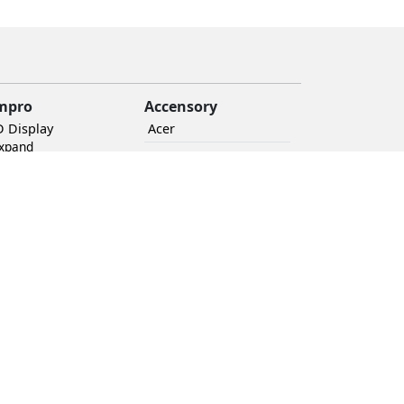
mpro
Accensory
D Display
Acer
Expand
UPS
BRWall
Audio
+ Expand
Ethernet routers
Mount
+ Expand
Novastar