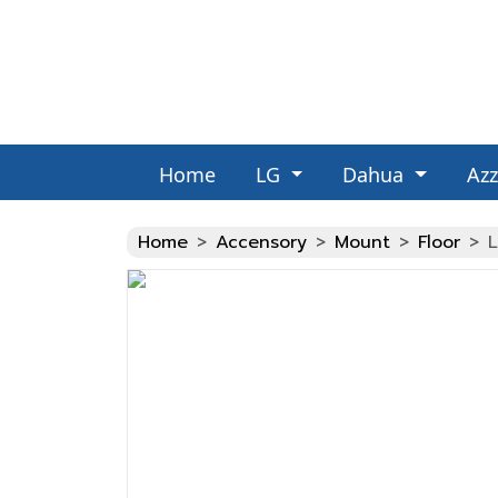
Home
LG
Dahua
Az
Fake Watches
Home
Accensory
Mount
Floor
L