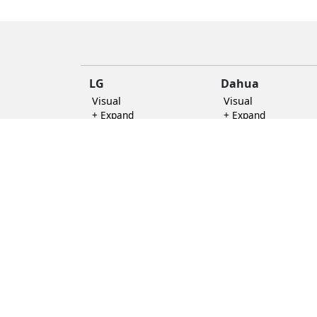
replica
handbags
LG
Dahua
Visual
Visual
+ Expand
+ Expand
Accensory
+ Expand
Other Categories
Rocware